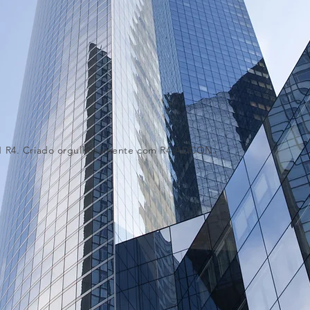
N R4. Criado orgulhosamente com R4
ADCON.