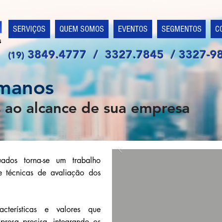
SERVIÇOS
QUEM SOMOS
EVENTOS
SEGMENTOS
C
3849.4777 / 3327.7845 / 3327-9
(19)
umanos
s ao alcance de sua empresa
uados torna-se um trabalho
e técnicas de avaliação dos
acterísticas e valores que
presa precisa, integrando os