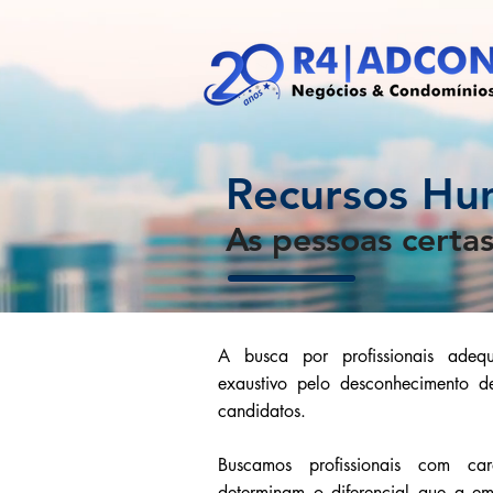
Recursos H
As pessoas certa
A busca por profissionais adeq
exaustivo pelo desconhecimento d
candidatos.
Buscamos profissionais com car
determinam o diferencial que a em