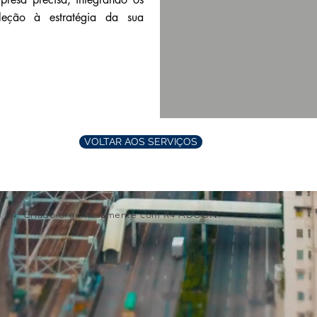
leção à estratégia da sua
VOLTAR AOS SERVIÇOS
N R4. Criado orgulhosamente com R4
ADCON.